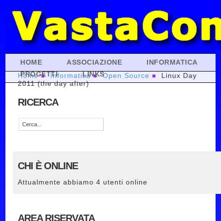
HOME
ASSOCIAZIONE
INFORMATICA
PROGETTI
LINKS
Home
Informatica
Open Source
Linux Day
2011 (the day after)
RICERCA
CHI È ONLINE
Attualmente abbiamo 4 utenti online
AREA RISERVATA