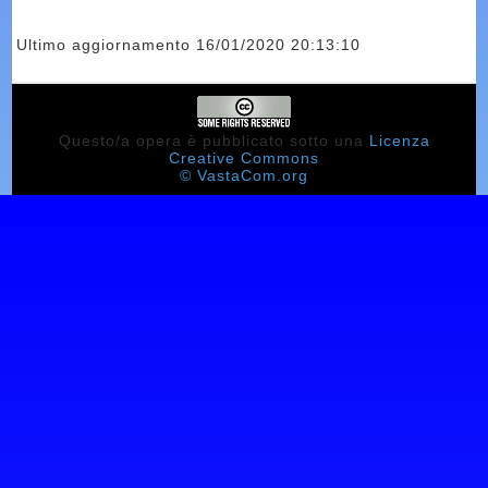
Ultimo aggiornamento 16/01/2020 20:13:10
Questo/a opera è pubblicato sotto una
Licenza
Creative Commons
© VastaCom.org