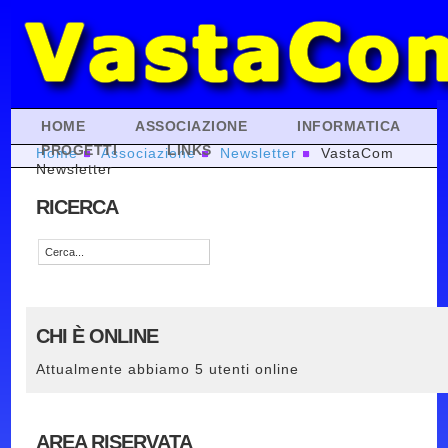
HOME
ASSOCIAZIONE
INFORMATICA
PROGETTI
LINKS
Home
Associazione
Newsletter
VastaCom
Newsletter
RICERCA
CHI È ONLINE
Attualmente abbiamo 5 utenti online
AREA RISERVATA