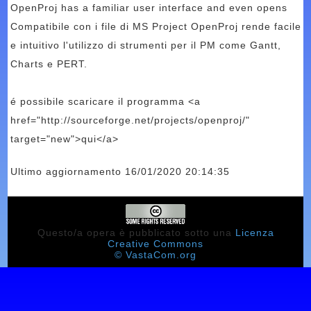
OpenProj has a familiar user interface and even opens
Compatibile con i file di MS Project OpenProj rende facile
e intuitivo l'utilizzo di strumenti per il PM come Gantt,
Charts e PERT.
é possibile scaricare il programma <a
href="http://sourceforge.net/projects/openproj/"
target="new">qui</a>
Ultimo aggiornamento 16/01/2020 20:14:35
Questo/a opera è pubblicato sotto una
Licenza
Creative Commons
© VastaCom.org