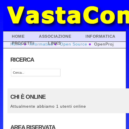
HOME
ASSOCIAZIONE
INFORMATICA
PROGETTI
LINKS
Home
Informatica
Open Source
OpenProj
RICERCA
CHI È ONLINE
Attualmente abbiamo 1 utenti online
AREA RISERVATA