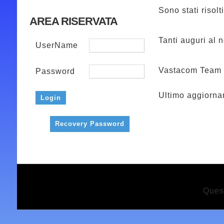
Sono stati risolt
AREA RISERVATA
Tanti auguri al 
UserName
Vastacom Team
Password
Ultimo aggiorna
Recovery Password
Ques