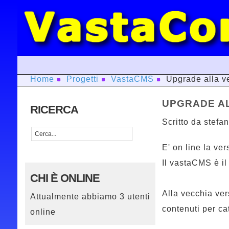
Home
Progetti
VastaCMS
Upgrade alla ve
UPGRADE AL
RICERCA
Scritto da stefa
E' on line la ve
Il vastaCMS è i
CHI È ONLINE
Alla vecchia ver
Attualmente abbiamo 3 utenti
contenuti per ca
online