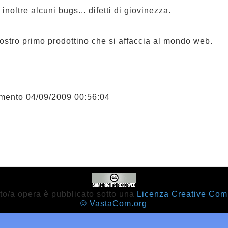
i inoltre alcuni bugs... difetti di giovinezza.
nostro primo prodottino che si affaccia al mondo web.
mento 04/09/2009 00:56:04
to/a opera è pubblicato sotto una
Licenza Creative Co
© VastaCom.org