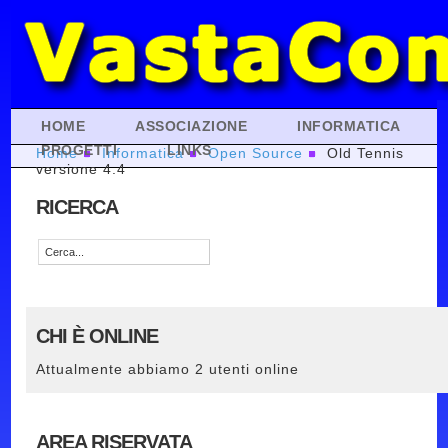
HOME
ASSOCIAZIONE
INFORMATICA
PROGETTI
LINKS
Home
Informatica
Open Source
Old Tennis
versione 4.4
RICERCA
CHI È ONLINE
Attualmente abbiamo 2 utenti online
AREA RISERVATA