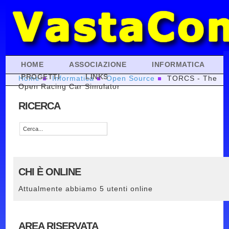
HOME
ASSOCIAZIONE
INFORMATICA
PROGETTI
LINKS
Home
Informatica
Open Source
TORCS - The
Open Racing Car Simulator
RICERCA
CHI È ONLINE
Attualmente abbiamo 5 utenti online
AREA RISERVATA